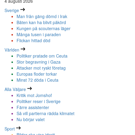
4 augusti 2026
Sverige
Man från gäng dömd i Irak
Båten kan ha blivit påkörd
Kungen på scouternas läger
Många tusen i paraden
Flickan hittad död
Världen
Politiker pratade om Ceuta
Stor begravning i Gaza
Attacker mot ryskt företag
Europas floder torkar
Minst 72 döda i Ceuta
Alla Väljare
Kritik mot Jomshof
Politiker reser i Sverige
Färre assistenter
Så vill partierna rädda klimatet
Nu börjar valet
Sport
Bilder ska visa idrott