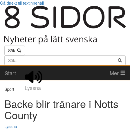
Gå direkt till textinnehåll
Sök
Söktext
Start
Mer
Lyssna
Sport
Backe blir tränare i Notts
County
Lyssna