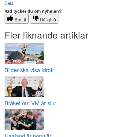
Dela
Vad tycker du om nyheten?
Bra:
0
Dåligt:
0
Fler liknande artiklar
Bilder ska visa idrott
Bråket om VM är slut
Haaland är populär