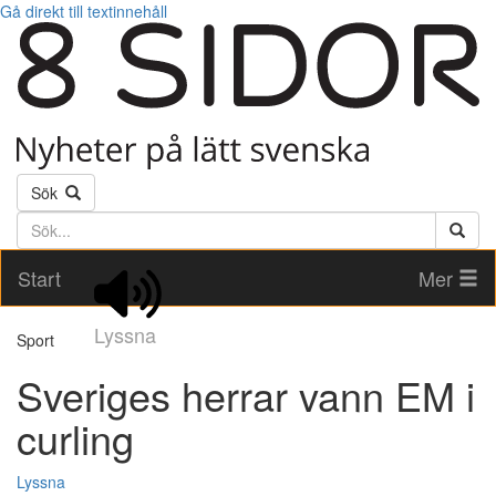
Gå direkt till textinnehåll
Sök
Söktext
Start
Mer
Lyssna
Sport
Sveriges herrar vann EM i
curling
Lyssna