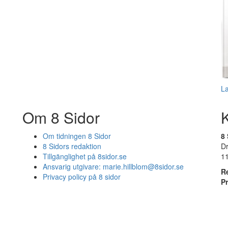
L
Om 8 Sidor
Om tidningen 8 Sidor
8 
8 Sidors redaktion
D
Tillgänglighet på 8sidor.se
1
Ansvarig utgivare:
marie.hillblom@8sidor.se
R
Privacy policy på 8 sidor
P