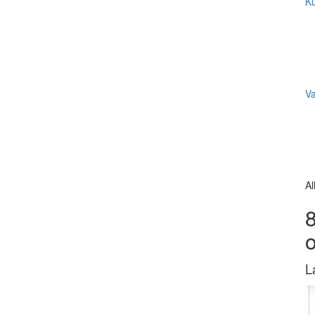
Ku
V
Al
8
L