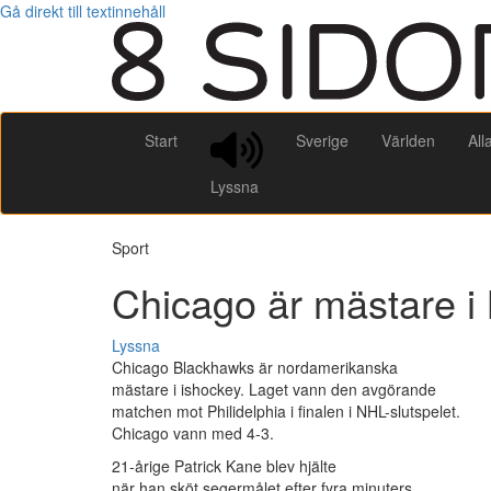
Gå direkt till textinnehåll
Start
Sverige
Världen
All
Lyssna
Sport
Chicago är mästare i
Lyssna
Chicago Blackhawks är nordamerikanska
mästare i ishockey. Laget vann den avgörande
matchen mot Philidelphia i finalen i NHL-slutspelet.
Chicago vann med 4-3.
21-årige Patrick Kane blev hjälte
när han sköt segermålet efter fyra minuters