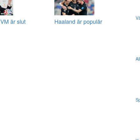
Vä
VM är slut
Haaland är populär
Al
Sp