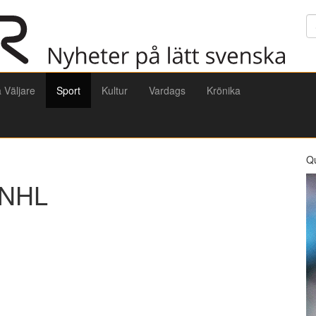
Sö
a Väljare
Sport
Kultur
Vardags
Krönika
Q
 NHL