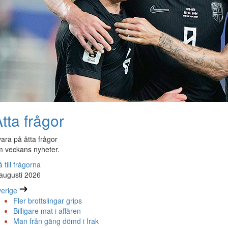
tta frågor
ara på åtta frågor
 veckans nyheter.
 till frågorna
augusti 2026
erige
Fler brottslingar grips
Billigare mat i affären
Man från gäng dömd i Irak