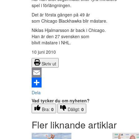
spel i förlängningen.
Det är första gången på 49 år
som Chicago Blackhawks blir mästare.
Niklas Hjalmarsson är back i Chicago.
Han är den 27 svensken som
blivit mästare i NHL.
10 juni 2010
Skriv ut
Email
Dela
Vad tycker du om nyheten?
Bra:
0
Dåligt:
0
Fler liknande artiklar