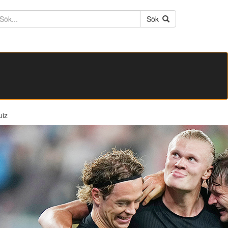
ktext
Sök
uiz