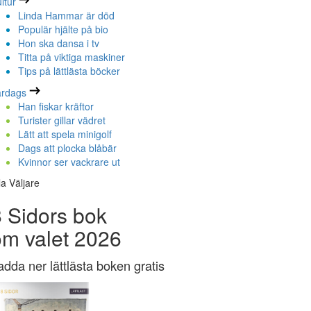
ltur
Linda Hammar är död
Populär hjälte på bio
Hon ska dansa i tv
Titta på viktiga maskiner
Tips på lättlästa böcker
ardags
Han fiskar kräftor
Turister gillar vädret
Lätt att spela minigolf
Dags att plocka blåbär
Kvinnor ser vackrare ut
la Väljare
 Sidors bok
om valet 2026
adda ner lättlästa boken gratis