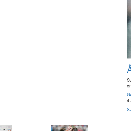
Å
Sv
om
Gå
4 
Sv