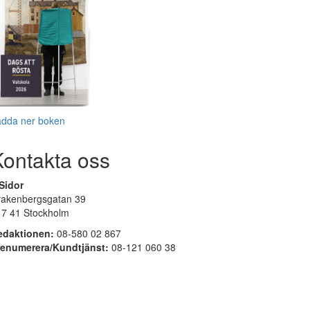
adda ner boken
Kontakta oss
Sidor
rakenbergsgatan 39
17 41 Stockholm
edaktionen:
08-580 02 867
renumerera/Kundtjänst:
08-121 060 38