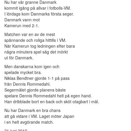
Nu har vår granne Danmark
kommit igång på allvar i fotbolls-VM.
I lördags kom Danmarks första seger.
Danmark vann mot
Kamerun med 2-1.
Matchen var en av de mest
spännande och roliga hittills i VM.
När Kamerun tog ledningen efter bara
några minuters spel såg det mörkt
ut för Danmark.
Men danskarna kom igen och
spelade mycket bra.
Niklas Bendtner gjorde 1-1 på pass
från Dennis Rommedahl.
Segermålet gjorde planens bäste
spelare Dennis Rommedahl helt på egen hand.
Han dribblade bort en back och sköt otagbart i mål.
Nu har Danmark en bra chans
att gå vidare i VM. Laget möter Japan
i en helt avgörande match.
21 juni 2010