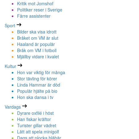
Kritik mot Jomshof
Politiker reser i Sverige
Färre assistenter
Sport
Bilder ska visa idrott
Bråket om VM är slut
Haaland är populär
Bråk om VM i fotboll
Mjällby vidare i kvalet
Kultur
Hon var viktig för många
Stor tävling för körer
Linda Hammar är död
Populär hjälte på bio
Hon ska dansa i tv
Vardags
Dyrare oxfilé i höst
Han fiskar kräftor
Turister gillar vädret
Lätt att spela minigolf
Dags att plocka blåbär