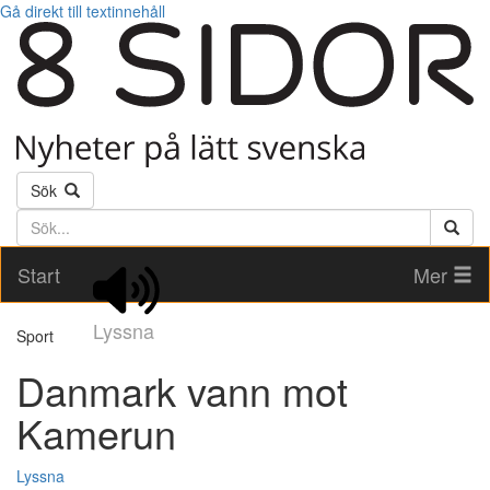
Gå direkt till textinnehåll
Sök
Söktext
Start
Mer
Lyssna
Sport
Danmark vann mot
Kamerun
Lyssna