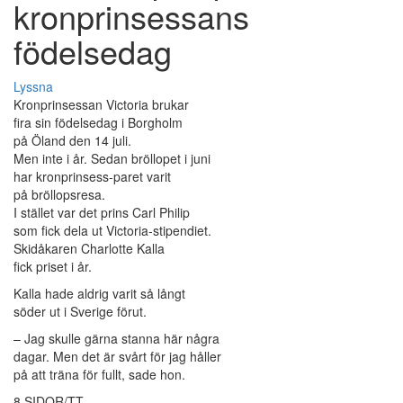
kronprinsessans
födelsedag
Lyssna
Kronprinsessan Victoria brukar
fira sin födelsedag i Borgholm
på Öland den 14 juli.
Men inte i år. Sedan bröllopet i juni
har kronprinsess-paret varit
på bröllopsresa.
I stället var det prins Carl Philip
som fick dela ut Victoria-stipendiet.
Skidåkaren Charlotte Kalla
fick priset i år.
Kalla hade aldrig varit så långt
söder ut i Sverige förut.
– Jag skulle gärna stanna här några
dagar. Men det är svårt för jag håller
på att träna för fullt, sade hon.
8 SIDOR/TT