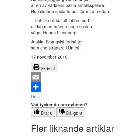
år en av världens bästa anfallsspelare.
Hon slutade spela fotboll för ett år sedan.
– Det ska bli kul att jobba med
ett lag med många unga spelare,
säger Hanna Ljungberg.
Joakim Blomqvist fortsätter
som chefstränare i Umeå.
17 november 2010
Skriv ut
Email
Dela
Vad tycker du om nyheten?
Bra:
0
Dåligt:
0
Fler liknande artiklar