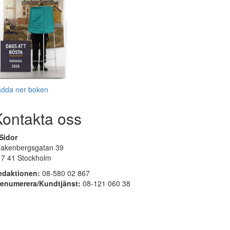
adda ner boken
Kontakta oss
Sidor
rakenbergsgatan 39
17 41 Stockholm
edaktionen:
08-580 02 867
renumerera/Kundtjänst:
08-121 060 38