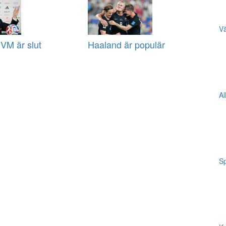
Vä
VM är slut
Haaland är populär
Al
Sp