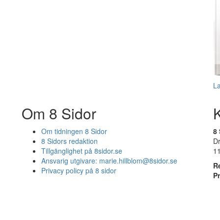
L
Om 8 Sidor
Om tidningen 8 Sidor
8 
8 Sidors redaktion
D
Tillgänglighet på 8sidor.se
1
Ansvarig utgivare:
marie.hillblom@8sidor.se
R
Privacy policy på 8 sidor
P