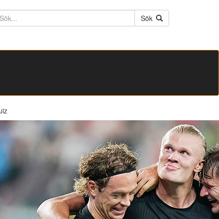
ktext
Sök
uiz