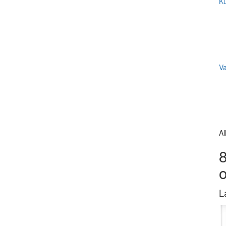
Ku
V
Al
8
L