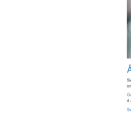
Å
Sv
om
Gå
4 
Sv