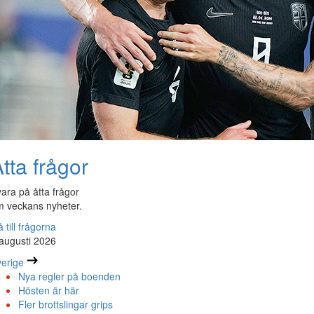
tta frågor
ara på åtta frågor
 veckans nyheter.
 till frågorna
augusti 2026
erige
Nya regler på boenden
Hösten är här
Fler brottslingar grips