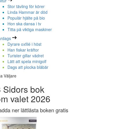
ltur
Stor tävling för körer
Linda Hammar är död
Populär hjälte på bio
Hon ska dansa i tv
Titta på viktiga maskiner
ardags
Dyrare oxfilé i höst
Han fiskar kräftor
Turister gillar vädret
Lätt att spela minigolf
Dags att plocka blåbär
la Väljare
 Sidors bok
om valet 2026
adda ner lättlästa boken gratis