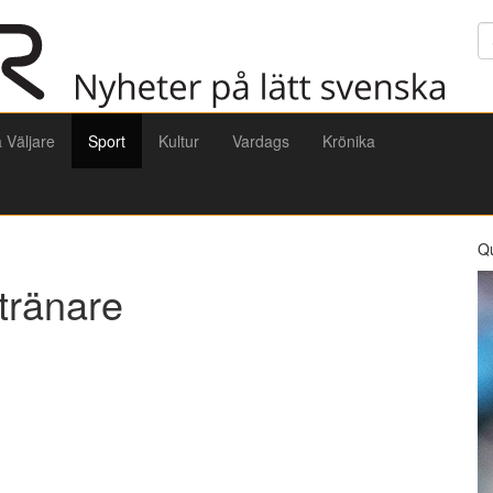
Sö
a Väljare
Sport
Kultur
Vardags
Krönika
Q
tränare