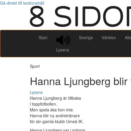
Gå direkt till textinnehåll
Start
Sverige
Världen
All
Lyssna
Sport
Hanna Ljungberg blir 
Lyssna
Hanna Ljungberg är tillbaka
i toppfotbollen.
Men spela ska hon inte.
Hanna blir ny andretränare
för sin gamla klubb Umeå IK.
Hanna Ljungberg var i många