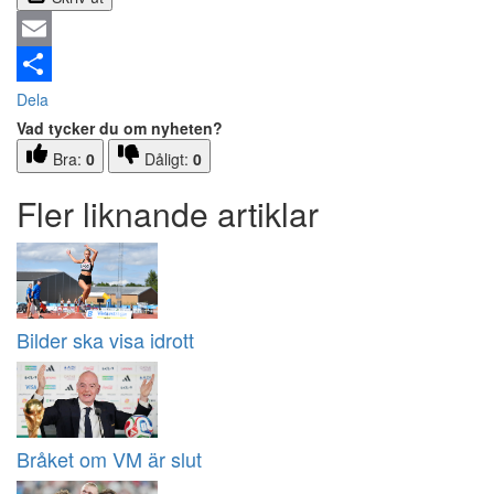
Email
Dela
Vad tycker du om nyheten?
Bra:
0
Dåligt:
0
Fler liknande artiklar
Bilder ska visa idrott
Bråket om VM är slut