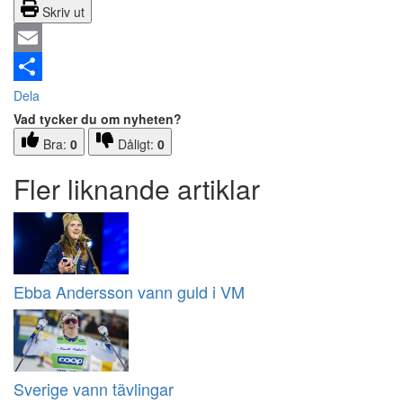
Skriv ut
Email
Dela
Vad tycker du om nyheten?
Bra:
0
Dåligt:
0
Fler liknande artiklar
Ebba Andersson vann guld i VM
Sverige vann tävlingar