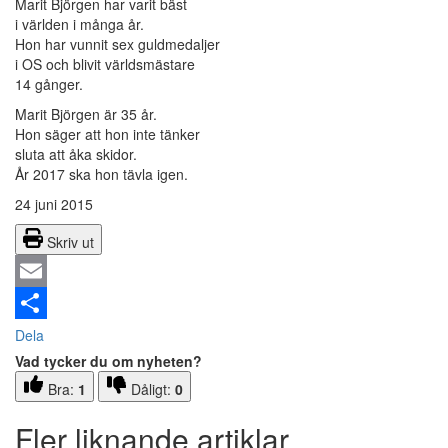
Marit Björgen har varit bäst
i världen i många år.
Hon har vunnit sex guldmedaljer
i OS och blivit världsmästare
14 gånger.
Marit Björgen är 35 år.
Hon säger att hon inte tänker
sluta att åka skidor.
År 2017 ska hon tävla igen.
24 juni 2015
Skriv ut
Email
Dela
Vad tycker du om nyheten?
Bra:
1
Dåligt:
0
Fler liknande artiklar