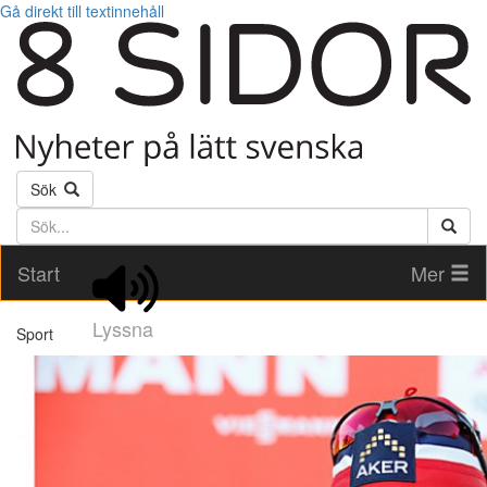
Gå direkt till textinnehåll
Sök
Söktext
Start
Mer
Lyssna
Sport