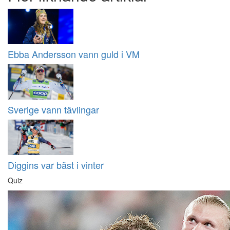
Ebba Andersson vann guld i VM
Sverige vann tävlingar
Diggins var bäst i vinter
Quiz