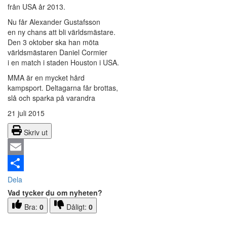
från USA år 2013.
Nu får Alexander Gustafsson
en ny chans att bli världsmästare.
Den 3 oktober ska han möta
världsmästaren Daniel Cormier
i en match i staden Houston i USA.
MMA är en mycket hård
kampsport. Deltagarna får brottas,
slå och sparka på varandra
21 juli 2015
Skriv ut
Email
Dela
Vad tycker du om nyheten?
Bra:
0
Dåligt:
0