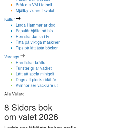
Bråk om VM i fotboll
Mjällby vidare i kvalet
Kultur
Linda Hammar är död
Populär hjälte på bio
Hon ska dansa i tv
Titta på viktiga maskiner
Tips på lättlästa böcker
Vardags
Han fiskar kräftor
Turister gillar vädret
Lätt att spela minigolf
Dags att plocka blåbär
Kvinnor ser vackrare ut
Alla Väljare
8 Sidors bok
om valet 2026
Ladda ner lättlästa boken gratis