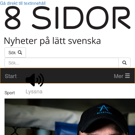
Gå direkt till textinnehåll
Sök
Söktext
Start
Mer
Lyssna
Sport