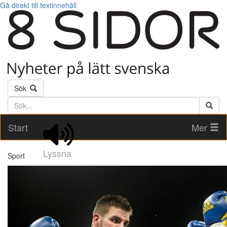
Gå direkt till textinnehåll
Sök
Söktext
Start
Mer
Lyssna
Sport