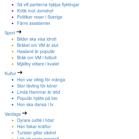
Så vill partierna hjälpa flyktingar
Kritik mot Jomshof
Politiker reser i Sverige
Färre assistenter
Sport
Bilder ska visa idrott
Bråket om VM är slut
Haaland är populär
Bråk om VM i fotboll
Mjällby vidare i kvalet
Kultur
Hon var viktig för många
Stor tävling för körer
Linda Hammar är död
Populär hjälte på bio
Hon ska dansa i tv
Vardags
Dyrare oxfilé i höst
Han fiskar kräftor
Turister gillar vädret
Lätt att spela minigolf