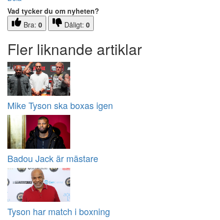
Vad tycker du om nyheten?
Bra:
0
Dåligt:
0
Fler liknande artiklar
Mike Tyson ska boxas igen
Badou Jack är mästare
Tyson har match i boxning