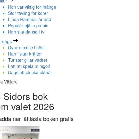
ltur
Hon var viktig för många
Stor tävling för körer
Linda Hammar är död
Populär hjälte på bio
Hon ska dansa i tv
ardags
Dyrare oxfilé i höst
Han fiskar kräftor
Turister gillar vädret
Lätt att spela minigolf
Dags att plocka blåbär
la Väljare
 Sidors bok
om valet 2026
adda ner lättlästa boken gratis