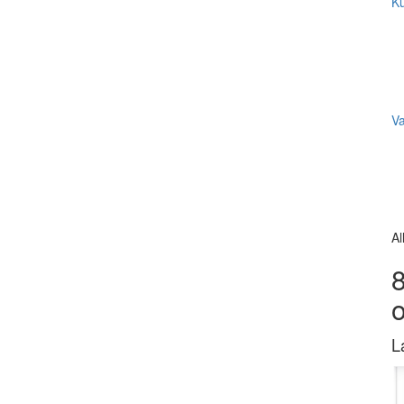
Ku
V
Al
8
L