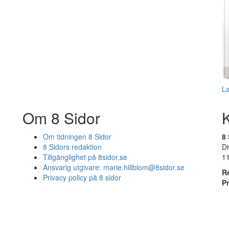
L
Om 8 Sidor
Om tidningen 8 Sidor
8 
8 Sidors redaktion
D
Tillgänglighet på 8sidor.se
1
Ansvarig utgivare:
marie.hillblom@8sidor.se
R
Privacy policy på 8 sidor
P