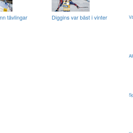
nn tävlingar
Diggins var bäst i vinter
Vä
Al
Sp