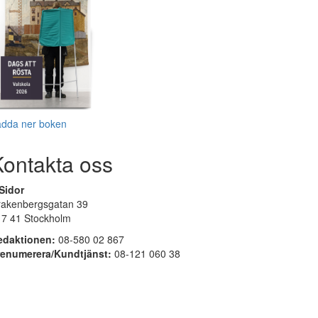
adda ner boken
Kontakta oss
Sidor
rakenbergsgatan 39
17 41 Stockholm
edaktionen:
08-580 02 867
renumerera/Kundtjänst:
08-121 060 38