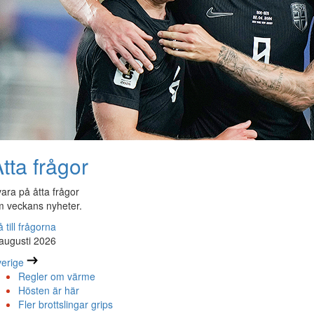
tta frågor
ara på åtta frågor
 veckans nyheter.
 till frågorna
augusti 2026
erige
Regler om värme
Hösten är här
Fler brottslingar grips