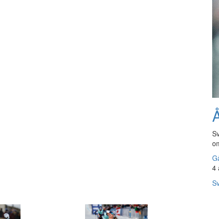
Å
Sv
om
Gå
4 
Sv