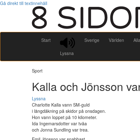
Gå direkt till textinnehåll
Start
Sverige
Världen
All
Lyssna
Sport
Kalla och Jönsson v
Lyssna
Charlotte Kalla vann SM-guld
i längdåkning på skidor på onsdagen.
Hon vann loppet på 10 kilometer.
Ida Ingemarsdotter var tvåa
och Jonna Sundling var trea.
Emil Jönsson var snabbast