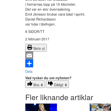
i herrarnas lopp på 15 kilometer.
Det var en stor överraskning.
Emil Jönsson brukar vara bäst i sprint.
Daniel Richardsson
var tvåa i tävlingen.
8 SIDOR/TT
2 februari 2017
Skriv ut
Email
Dela
Vad tycker du om nyheten?
Bra:
0
Dåligt:
0
Fler liknande artiklar