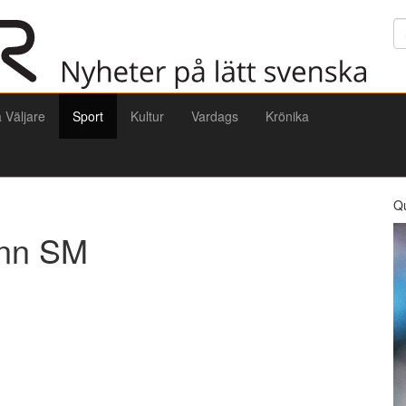
Sö
a Väljare
Sport
Kultur
Vardags
Krönika
Q
ann SM