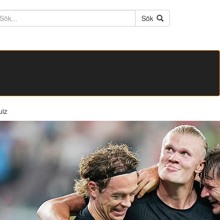
ktext
Sök
uiz