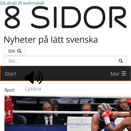
Gå direkt till textinnehåll
Sök
Söktext
Start
Mer
Lyssna
Sport