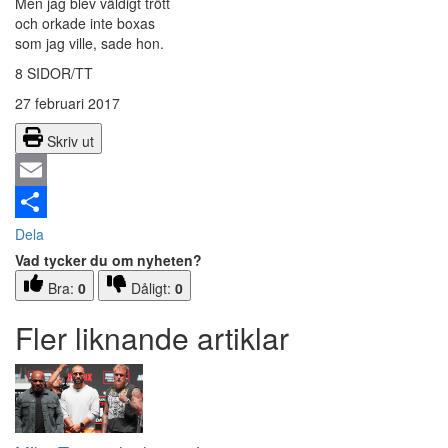
Men jag blev väldigt trött
och orkade inte boxas
som jag ville, sade hon.
8 SIDOR/TT
27 februari 2017
Skriv ut
Email
Dela
Vad tycker du om nyheten?
Bra:
0
Dåligt:
0
Fler liknande artiklar