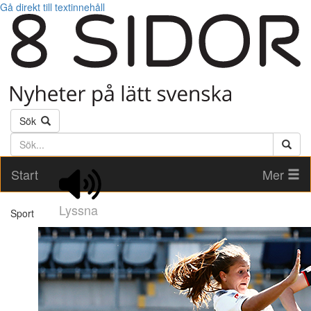
Gå direkt till textinnehåll
Sök
Söktext
Start
Mer
Lyssna
Sport