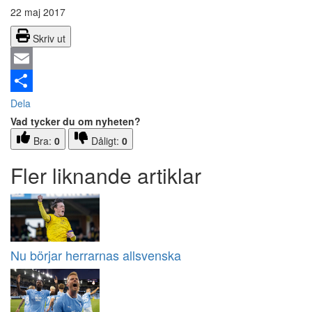
22 maj 2017
Skriv ut
Email
Dela
Vad tycker du om nyheten?
Bra:
0
Dåligt:
0
Fler liknande artiklar
Nu börjar herrarnas allsvenska