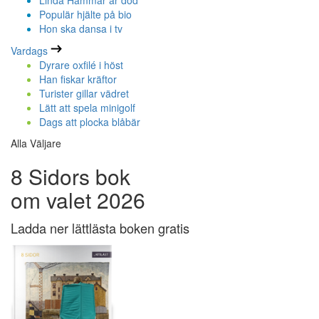
Linda Hammar är död
Populär hjälte på bio
Hon ska dansa i tv
Vardags
Dyrare oxfilé i höst
Han fiskar kräftor
Turister gillar vädret
Lätt att spela minigolf
Dags att plocka blåbär
Alla Väljare
8 Sidors bok
om valet 2026
Ladda ner lättlästa boken gratis