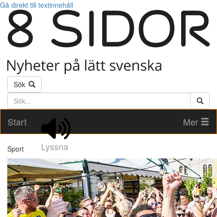
Gå direkt till textinnehåll
Sök
Söktext
Start
Mer
Lyssna
Sport