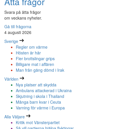
Åtta frågor
Svara på åtta frågor
om veckans nyheter.
Gå till frågorna
4 augusti 2026
Sverige
Regler om värme
Hösten är här
Fler brottslingar grips
Billigare mat i affären
Man från gäng dömd i Irak
Världen
Nya platser att skydda
Ambulans attackerad i Ukraina
Skjutning i skola i Thailand
Många barn kvar i Ceuta
Varning för värme i Europa
Alla Väljare
Kritik mot Vänsterpartiet
Så vill partierna hjälpa flyktingar