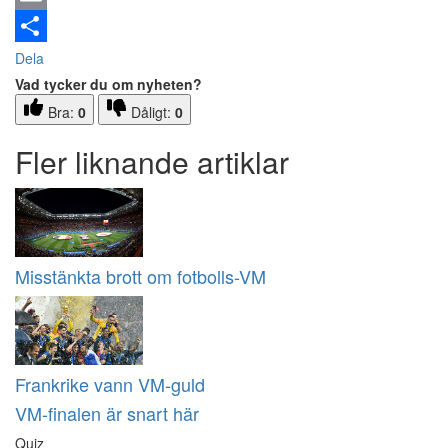
Email
Dela
Vad tycker du om nyheten?
Bra:
0
Dåligt:
0
Fler liknande artiklar
Misstänkta brott om fotbolls-VM
Frankrike vann VM-guld
VM-finalen är snart här
Quiz