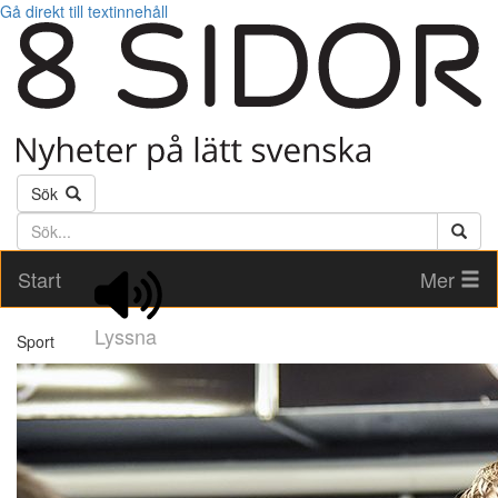
Gå direkt till textinnehåll
Sök
Söktext
Start
Mer
Lyssna
Sport