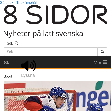
Gå direkt till textinnehåll
Sök
Söktext
Start
Mer
Lyssna
Sport