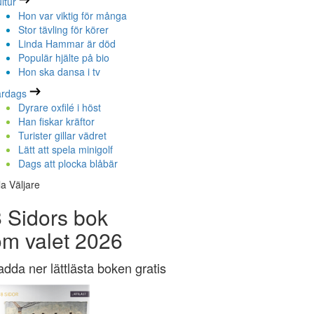
ltur
Hon var viktig för många
Stor tävling för körer
Linda Hammar är död
Populär hjälte på bio
Hon ska dansa i tv
ardags
Dyrare oxfilé i höst
Han fiskar kräftor
Turister gillar vädret
Lätt att spela minigolf
Dags att plocka blåbär
la Väljare
 Sidors bok
om valet 2026
adda ner lättlästa boken gratis