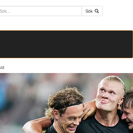
ktext
Sök
uiz