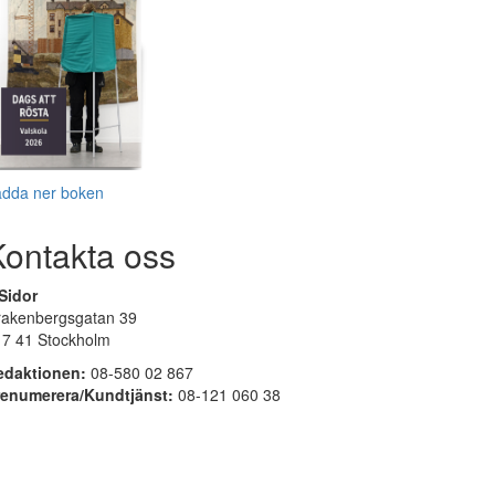
adda ner boken
Kontakta oss
Sidor
rakenbergsgatan 39
17 41 Stockholm
edaktionen:
08-580 02 867
renumerera/Kundtjänst:
08-121 060 38