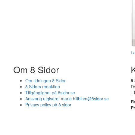
L
Om 8 Sidor
Om tidningen 8 Sidor
8 
8 Sidors redaktion
D
Tillgänglighet på 8sidor.se
1
Ansvarig utgivare:
marie.hillblom@8sidor.se
R
Privacy policy på 8 sidor
P