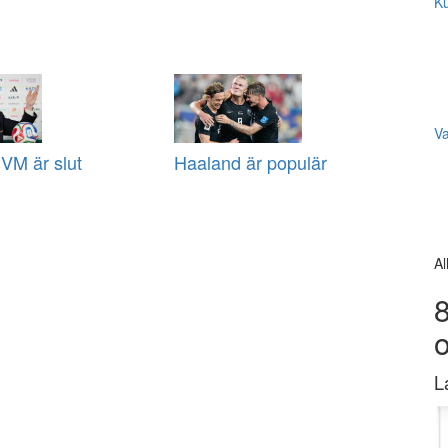
Ku
V
VM är slut
Haaland är populär
Al
8
L