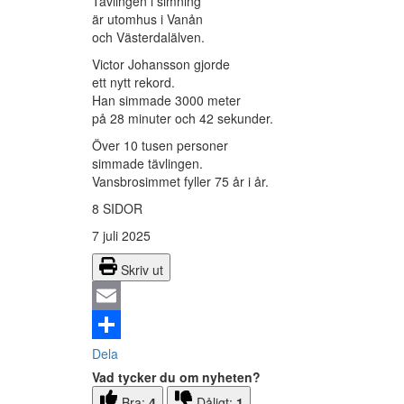
Tävlingen i simning
är utomhus i Vanån
och Västerdalälven.
Victor Johansson gjorde
ett nytt rekord.
Han simmade 3000 meter
på 28 minuter och 42 sekunder.
Över 10 tusen personer
simmade tävlingen.
Vansbrosimmet fyller 75 år i år.
8 SIDOR
7 juli 2025
Skriv ut
Email
Dela
Vad tycker du om nyheten?
Bra:
4
Dåligt:
1