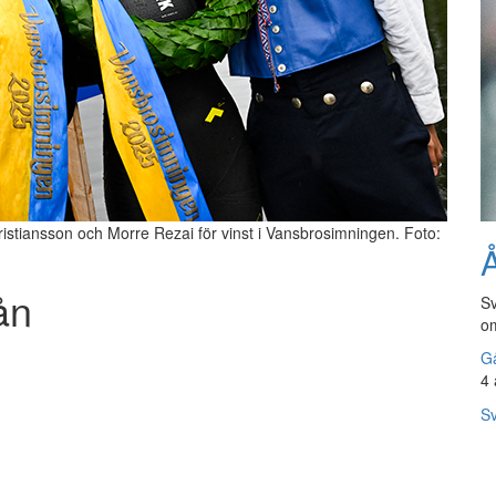
ristiansson och Morre Rezai för vinst i Vansbrosimningen. Foto:
Å
ån
Sv
om
Gå
4 
Sv