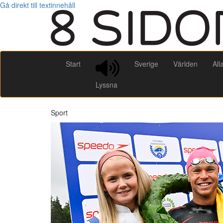
Gå direkt till textinnehåll
Start
Sverige
Världen
All
Lyssna
Sport