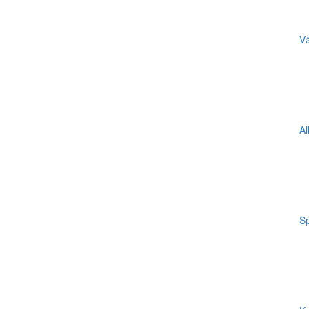
Vä
Al
Sp