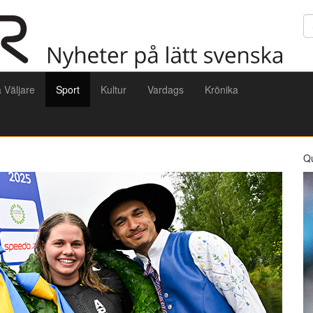
Sö
a Väljare
Sport
Kultur
Vardags
Krönika
Q