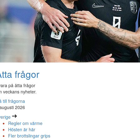
tta frågor
ara på åtta frågor
 veckans nyheter.
 till frågorna
augusti 2026
erige
Regler om värme
Hösten är här
Fler brottslingar grips