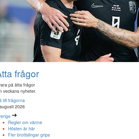
tta frågor
ara på åtta frågor
 veckans nyheter.
 till frågorna
augusti 2026
erige
Regler om värme
Hösten är här
Fler brottslingar grips