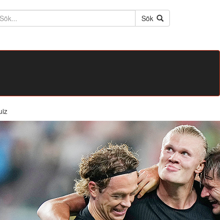
ktext
Sök
uiz