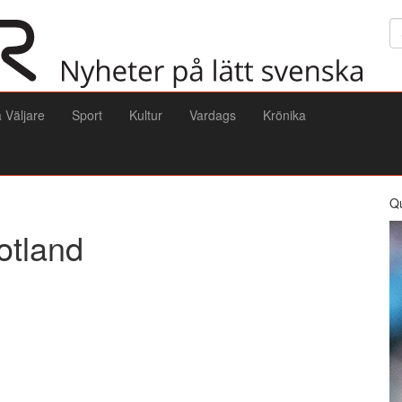
Sö
a Väljare
Sport
Kultur
Vardags
Krönika
Q
otland