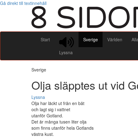
Gå direkt till textinnehåll
Start
Sverige
Världen
All
Lyssna
Sverige
Olja släpptes ut vid G
Lyssna
Olja har läckt ut från en båt
och lagt sig i vattnet
utanför Gotland.
Det är många tusen liter olja
som finns utanför hela Gotlands
västra kust.