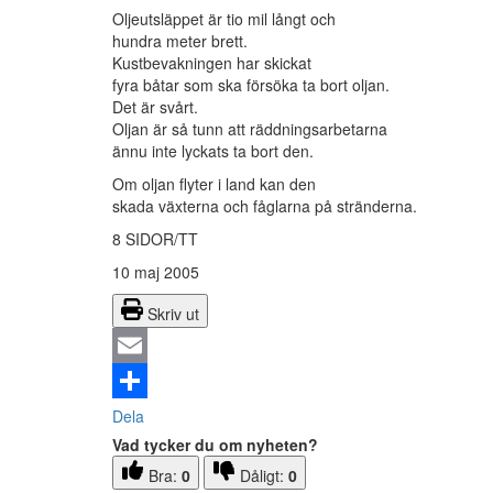
Oljeutsläppet är tio mil långt och
hundra meter brett.
Kustbevakningen har skickat
fyra båtar som ska försöka ta bort oljan.
Det är svårt.
Oljan är så tunn att räddningsarbetarna
ännu inte lyckats ta bort den.
Om oljan flyter i land kan den
skada växterna och fåglarna på stränderna.
8 SIDOR/TT
10 maj 2005
Skriv ut
Email
Dela
Vad tycker du om nyheten?
Bra:
0
Dåligt:
0