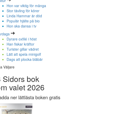
ltur
Hon var viktig för många
Stor tävling för körer
Linda Hammar är död
Populär hjälte på bio
Hon ska dansa i tv
ardags
Dyrare oxfilé i höst
Han fiskar kräftor
Turister gillar vädret
Lätt att spela minigolf
Dags att plocka blåbär
la Väljare
 Sidors bok
om valet 2026
adda ner lättlästa boken gratis