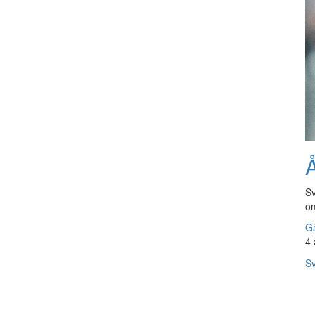
Å
Sv
om
Gå
4 
Sv