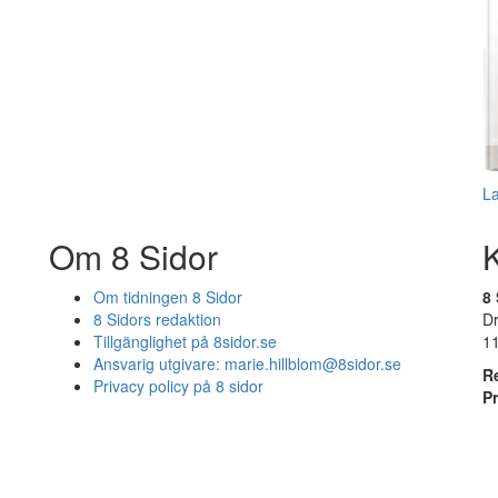
L
Om 8 Sidor
Om tidningen 8 Sidor
8 
8 Sidors redaktion
D
Tillgänglighet på 8sidor.se
1
Ansvarig utgivare:
marie.hillblom@8sidor.se
R
Privacy policy på 8 sidor
P