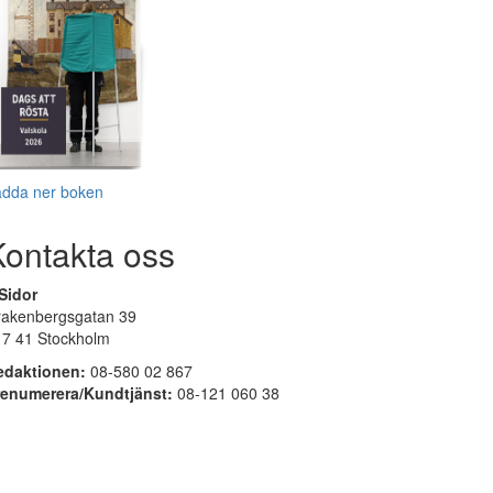
adda ner boken
Kontakta oss
Sidor
rakenbergsgatan 39
17 41 Stockholm
edaktionen:
08-580 02 867
renumerera/Kundtjänst:
08-121 060 38