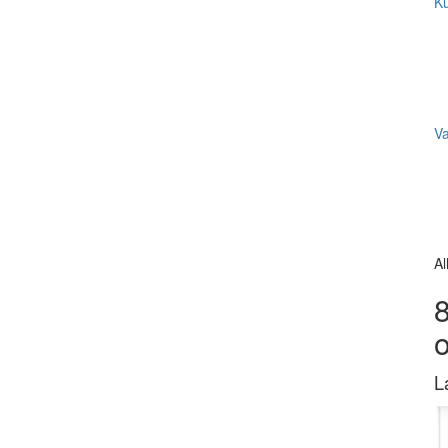
Ku
V
Al
8
L