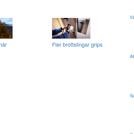
Vä
här
Fler brottslingar grips
Al
Sp