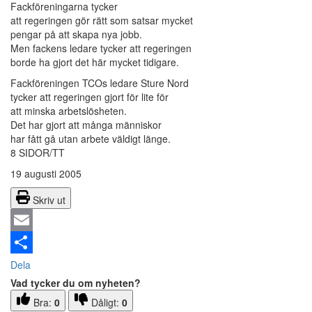
Fackföreningarna tycker
att regeringen gör rätt som satsar mycket
pengar på att skapa nya jobb.
Men fackens ledare tycker att regeringen
borde ha gjort det här mycket tidigare.
Fackföreningen TCOs ledare Sture Nord
tycker att regeringen gjort för lite för
att minska arbetslösheten.
Det har gjort att många människor
har fått gå utan arbete väldigt länge.
8 SIDOR/TT
19 augusti 2005
Skriv ut
Email
Dela
Vad tycker du om nyheten?
Bra:
0
Dåligt:
0