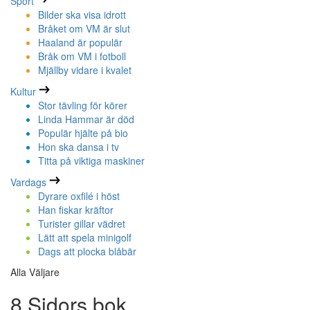
Sport
Bilder ska visa idrott
Bråket om VM är slut
Haaland är populär
Bråk om VM i fotboll
Mjällby vidare i kvalet
Kultur
Stor tävling för körer
Linda Hammar är död
Populär hjälte på bio
Hon ska dansa i tv
Titta på viktiga maskiner
Vardags
Dyrare oxfilé i höst
Han fiskar kräftor
Turister gillar vädret
Lätt att spela minigolf
Dags att plocka blåbär
Alla Väljare
8 Sidors bok