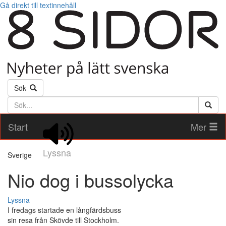
Gå direkt till textinnehåll
Sök
Söktext
Start
Mer
Lyssna
Sverige
Nio dog i bussolycka
Lyssna
I fredags startade en långfärdsbuss
sin resa från Skövde till Stockholm.