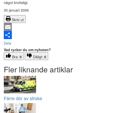
något brottsligt.
30 januari 2006
Skriv ut
Email
Dela
Vad tycker du om nyheten?
Bra:
0
Dåligt:
0
Fler liknande artiklar
Färre dör av stroke