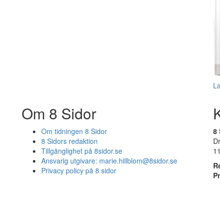
L
Om 8 Sidor
Om tidningen 8 Sidor
8 
8 Sidors redaktion
D
Tillgänglighet på 8sidor.se
1
Ansvarig utgivare:
marie.hillblom@8sidor.se
R
Privacy policy på 8 sidor
P