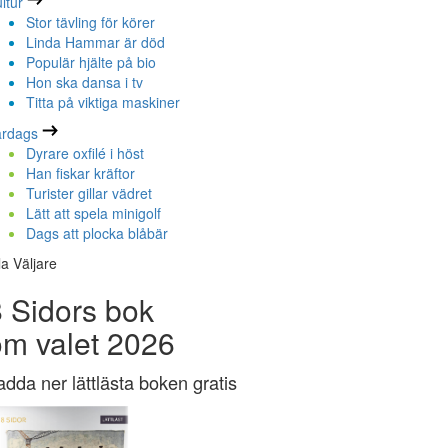
ltur
Stor tävling för körer
Linda Hammar är död
Populär hjälte på bio
Hon ska dansa i tv
Titta på viktiga maskiner
ardags
Dyrare oxfilé i höst
Han fiskar kräftor
Turister gillar vädret
Lätt att spela minigolf
Dags att plocka blåbär
la Väljare
 Sidors bok
om valet 2026
adda ner lättlästa boken gratis