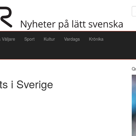
Sö
a Väljare
Sport
Kultur
Vardags
Krönika
Q
ts i Sverige