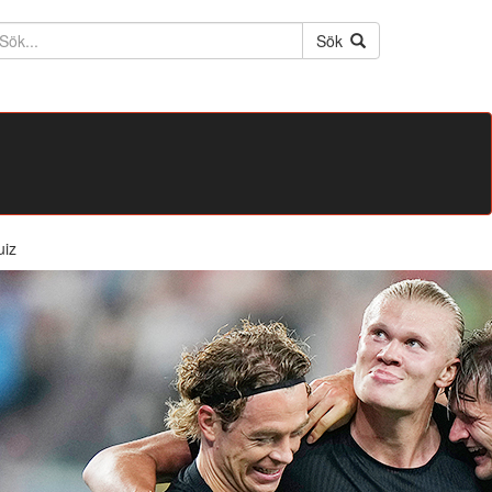
ktext
Sök
uiz