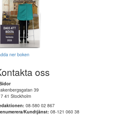
adda ner boken
Kontakta oss
Sidor
rakenbergsgatan 39
17 41 Stockholm
edaktionen:
08-580 02 867
renumerera/Kundtjänst:
08-121 060 38