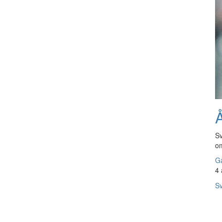
Å
Sv
om
Gå
4 
Sv