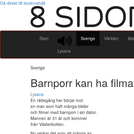
Gå direkt till textinnehåll
Start
Sverige
Världen
All
Lyssna
Sverige
Barnporr kan ha filma
Lyssna
En rättegång har börjat mot
en man som haft många bilder
och filmer med barnporr i sin dator.
Mannen är 31 år och kommer
från Västerbotten.
Nu verkar det som att många av