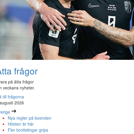
tta frågor
ara på åtta frågor
 veckans nyheter.
 till frågorna
augusti 2026
erige
Nya regler på boenden
Hösten är här
Fler brottslingar grips