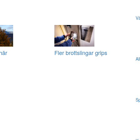
Vä
här
Fler brottslingar grips
Al
Sp