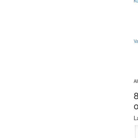
Ku
V
Al
8
L