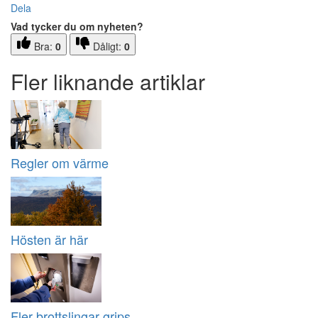
Dela
Vad tycker du om nyheten?
Bra:
0
Dåligt:
0
Fler liknande artiklar
Regler om värme
Hösten är här
Fler brottslingar grips