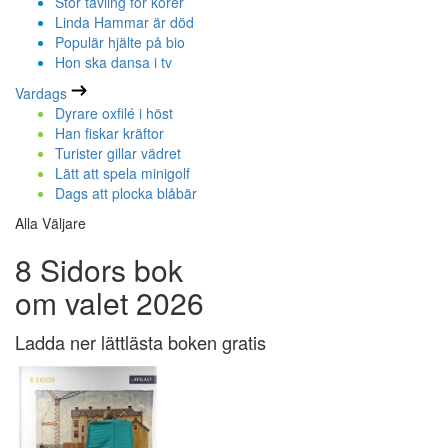
Stor tävling för körer
Linda Hammar är död
Populär hjälte på bio
Hon ska dansa i tv
Vardags
Dyrare oxfilé i höst
Han fiskar kräftor
Turister gillar vädret
Lätt att spela minigolf
Dags att plocka blåbär
Alla Väljare
8 Sidors bok
om valet 2026
Ladda ner lättlästa boken gratis