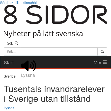
Gå direkt till textinnehåll
Sök
Söktext
Start
Mer
Lyssna
Sverige
Tusentals invandrarelever
i Sverige utan tillstånd
Lyssna