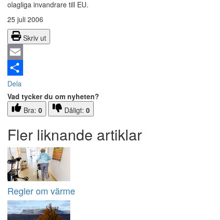
olagliga invandrare till EU.
25 juli 2006
Skriv ut
Email
Dela
Vad tycker du om nyheten?
Bra:
0
Dåligt:
0
Fler liknande artiklar
Regler om värme