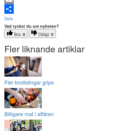
Email
Dela
Vad tycker du om nyheten?
Bra:
0
Dåligt:
0
Fler liknande artiklar
Fler brottslingar grips
Billigare mat i affären