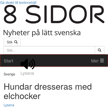
Gå direkt till textinnehåll
Sök
Söktext
Start
Mer
Lyssna
Sverige
Hundar dresseras med
elchocker
Lyssna