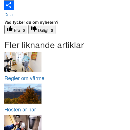
Email
Dela
Vad tycker du om nyheten?
Bra:
0
Dåligt:
0
Fler liknande artiklar
Regler om värme
Hösten är här