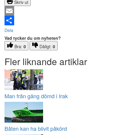
Skriv ut
Email
Dela
Vad tycker du om nyheten?
Bra:
0
Dåligt:
0
Fler liknande artiklar
Man från gäng dömd i Irak
Båten kan ha blivit påkörd