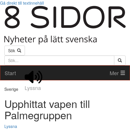
Gå direkt till textinnehåll
Sök
Söktext
Start
Mer
Lyssna
Sverige
Upphittat vapen till
Palmegruppen
Lyssna