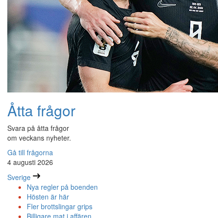
Åtta frågor
Svara på åtta frågor
om veckans nyheter.
Gå till frågorna
4 augusti 2026
Sverige
Nya regler på boenden
Hösten är här
Fler brottslingar grips
Billigare mat i affären