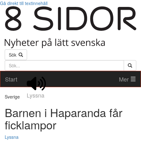
Gå direkt till textinnehåll
Sök
Söktext
Start
Mer
Lyssna
Sverige
Barnen i Haparanda får
ficklampor
Lyssna