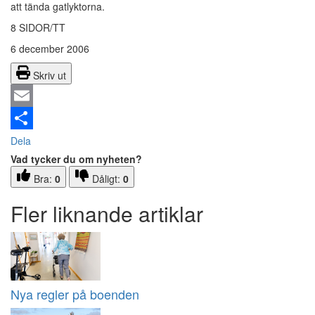
att tända gatlyktorna.
8 SIDOR/TT
6 december 2006
Skriv ut
Email
Dela
Vad tycker du om nyheten?
Bra:
0
Dåligt:
0
Fler liknande artiklar
Nya regler på boenden