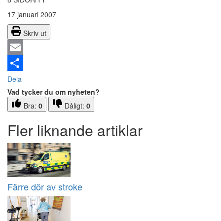
17 januari 2007
Skriv ut
Email
Dela
Vad tycker du om nyheten?
Bra:
0
Dåligt:
0
Fler liknande artiklar
Färre dör av stroke