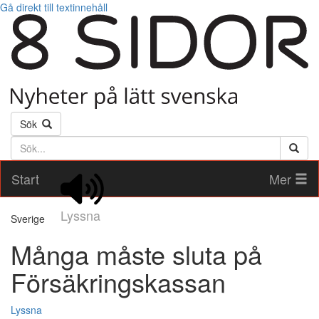
Gå direkt till textinnehåll
Sök
Söktext
Start
Mer
Lyssna
Sverige
Många måste sluta på
Försäkringskassan
Lyssna