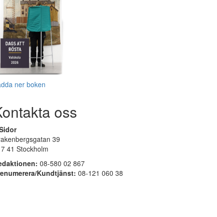
adda ner boken
Kontakta oss
Sidor
rakenbergsgatan 39
17 41 Stockholm
edaktionen:
08-580 02 867
renumerera/Kundtjänst:
08-121 060 38