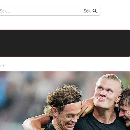
ktext
Sök
uiz