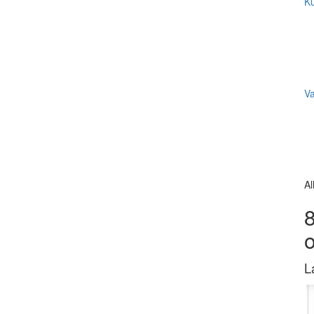
Ku
V
Al
8
L