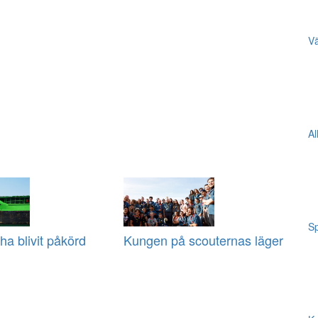
Vä
Al
Sp
ha blivit påkörd
Kungen på scouternas läger