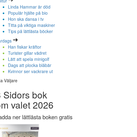
ltur
Linda Hammar är död
Populär hjälte på bio
Hon ska dansa i tv
Titta på viktiga maskiner
Tips på lättlästa böcker
ardags
Han fiskar kräftor
Turister gillar vädret
Lätt att spela minigolf
Dags att plocka blåbär
Kvinnor ser vackrare ut
la Väljare
 Sidors bok
om valet 2026
adda ner lättlästa boken gratis