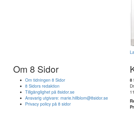
L
Om 8 Sidor
Om tidningen 8 Sidor
8 
8 Sidors redaktion
D
Tillgänglighet på 8sidor.se
1
Ansvarig utgivare:
marie.hillblom@8sidor.se
R
Privacy policy på 8 sidor
P