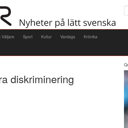
Sö
a Väljare
Sport
Kultur
Vardags
Krönika
Q
a diskriminering