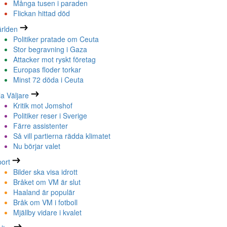
Många tusen i paraden
Flickan hittad död
rlden
Politiker pratade om Ceuta
Stor begravning i Gaza
Attacker mot ryskt företag
Europas floder torkar
Minst 72 döda i Ceuta
la Väljare
Kritik mot Jomshof
Politiker reser i Sverige
Färre assistenter
Så vill partierna rädda klimatet
Nu börjar valet
ort
Bilder ska visa idrott
Bråket om VM är slut
Haaland är populär
Bråk om VM i fotboll
Mjällby vidare i kvalet