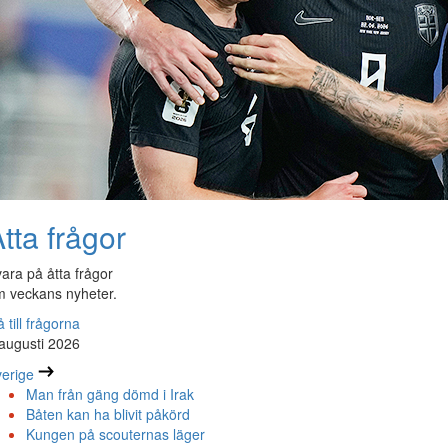
tta frågor
ara på åtta frågor
 veckans nyheter.
 till frågorna
augusti 2026
erige
Man från gäng dömd i Irak
Båten kan ha blivit påkörd
Kungen på scouternas läger