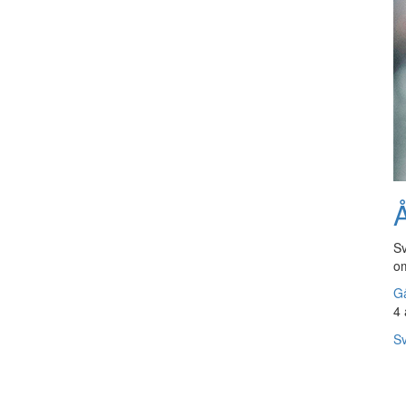
Å
Sv
om
Gå
4 
Sv