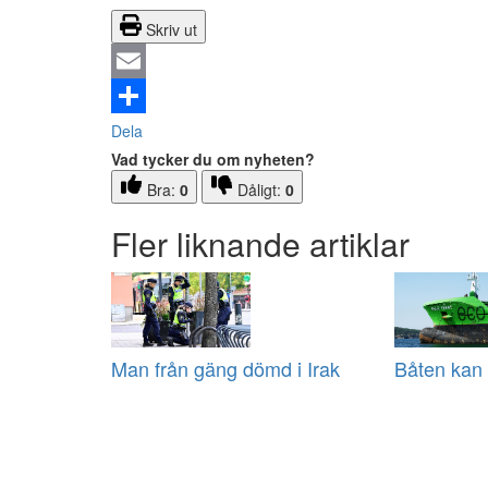
Skriv ut
Email
Dela
Vad tycker du om nyheten?
Bra:
0
Dåligt:
0
Fler liknande artiklar
Man från gäng dömd i Irak
Båten kan 