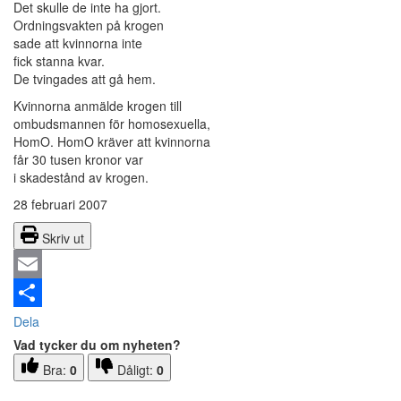
Det skulle de inte ha gjort.
Ordningsvakten på krogen
sade att kvinnorna inte
fick stanna kvar.
De tvingades att gå hem.
Kvinnorna anmälde krogen till
ombudsmannen för homosexuella,
HomO. HomO kräver att kvinnorna
får 30 tusen kronor var
i skadestånd av krogen.
28 februari 2007
Skriv ut
Email
Dela
Vad tycker du om nyheten?
Bra:
0
Dåligt:
0