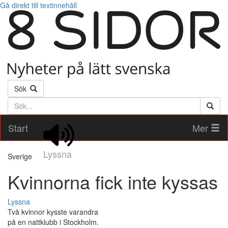
Gå direkt till textinnehåll
Sök
Söktext
Start
Mer
Lyssna
Sverige
Kvinnorna fick inte kyssas
Lyssna
Två kvinnor kysste varandra
på en nattklubb i Stockholm.