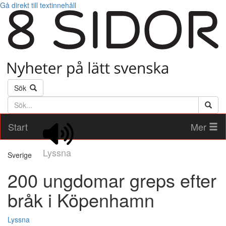
Gå direkt till textinnehåll
Sök
Söktext
Start
Mer
Lyssna
Sverige
200 ungdomar greps efter
bråk i Köpenhamn
Lyssna