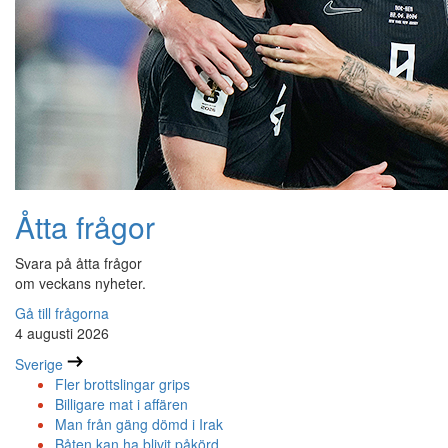
Åtta frågor
Svara på åtta frågor
om veckans nyheter.
Gå till frågorna
4 augusti 2026
Sverige
Fler brottslingar grips
Billigare mat i affären
Man från gäng dömd i Irak
Båten kan ha blivit påkörd