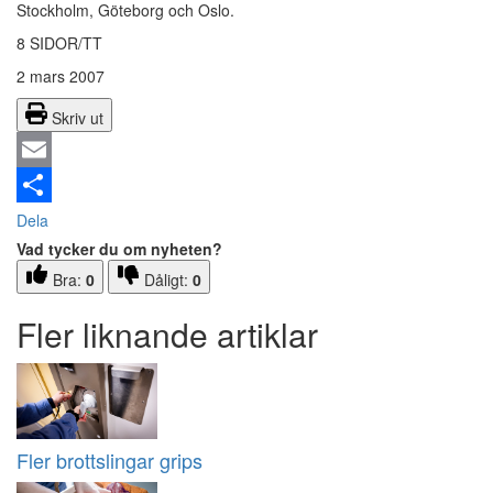
Stockholm, Göteborg och Oslo.
8 SIDOR/TT
2 mars 2007
Skriv ut
Email
Dela
Vad tycker du om nyheten?
Bra:
0
Dåligt:
0
Fler liknande artiklar
Fler brottslingar grips