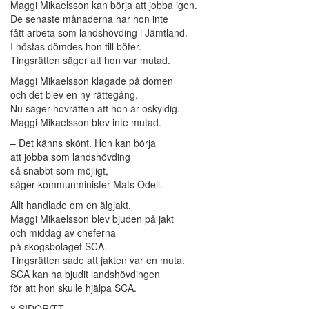
Maggi Mikaelsson kan börja att jobba igen.
De senaste månaderna har hon inte
fått arbeta som landshövding i Jämtland.
I höstas dömdes hon till böter.
Tingsrätten säger att hon var mutad.
Maggi Mikaelsson klagade på domen
och det blev en ny rättegång.
Nu säger hovrätten att hon är oskyldig.
Maggi Mikaelsson blev inte mutad.
– Det känns skönt. Hon kan börja
att jobba som landshövding
så snabbt som möjligt,
säger kommunminister Mats Odell.
Allt handlade om en älgjakt.
Maggi Mikaelsson blev bjuden på jakt
och middag av cheferna
på skogsbolaget SCA.
Tingsrätten sade att jakten var en muta.
SCA kan ha bjudit landshövdingen
för att hon skulle hjälpa SCA.
8 SIDOR/TT