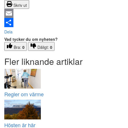
Skriv ut
Email
Dela
Vad tycker du om nyheten?
Bra:
0
Dåligt:
0
Fler liknande artiklar
Regler om värme
Hösten är här