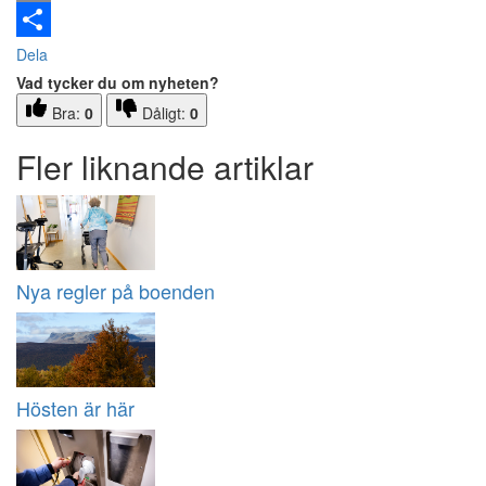
Email
Dela
Vad tycker du om nyheten?
Bra:
0
Dåligt:
0
Fler liknande artiklar
Nya regler på boenden
Hösten är här