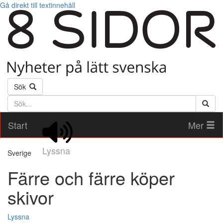
Gå direkt till textinnehåll
Sök
Söktext
Start
Mer
Lyssna
Sverige
Färre och färre köper
skivor
Lyssna