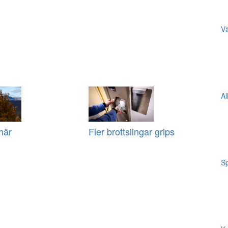
Vä
Al
här
Fler brottslingar grips
Sp