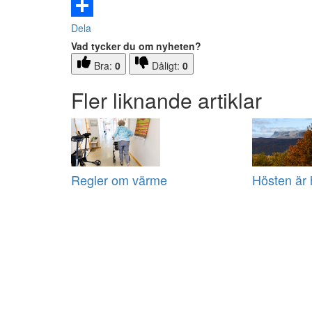
Email
Dela
Vad tycker du om nyheten?
Bra:
0
Dåligt:
0
Fler liknande artiklar
Regler om värme
Hösten är 