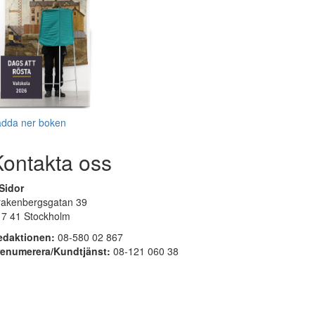
adda ner boken
Kontakta oss
Sidor
rakenbergsgatan 39
17 41 Stockholm
edaktionen:
08-580 02 867
renumerera/Kundtjänst:
08-121 060 38