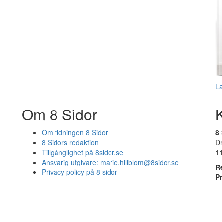
L
Om 8 Sidor
Om tidningen 8 Sidor
8 
8 Sidors redaktion
D
Tillgänglighet på 8sidor.se
1
Ansvarig utgivare:
marie.hillblom@8sidor.se
R
Privacy policy på 8 sidor
P