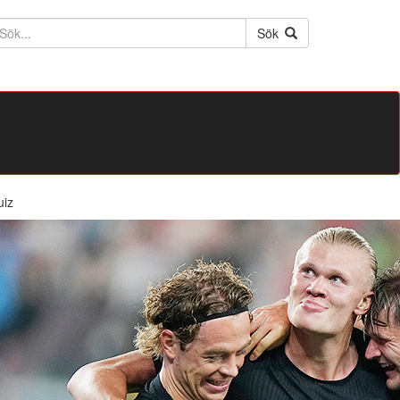
ktext
Sök
uiz