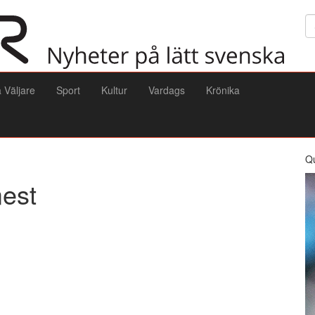
Sö
a Väljare
Sport
Kultur
Vardags
Krönika
Q
mest