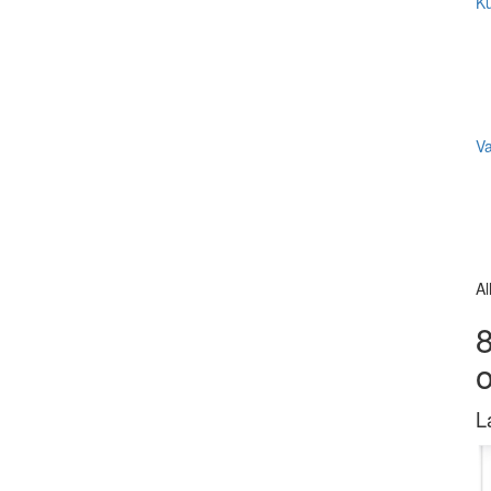
Ku
V
Al
8
L