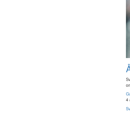
Å
Sv
om
Gå
4 
Sv