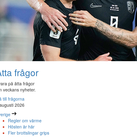
tta frågor
ara på åtta frågor
 veckans nyheter.
 till frågorna
augusti 2026
erige
Regler om värme
Hösten är här
Fler brottslingar grips