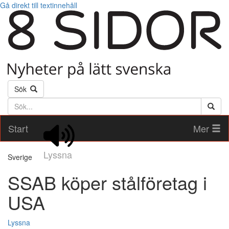
Gå direkt till textinnehåll
Sök
Söktext
Start
Mer
Lyssna
Sverige
SSAB köper stålföretag i
USA
Lyssna