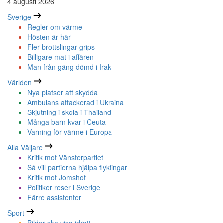
4 augusti 2026
Sverige
Regler om värme
Hösten är här
Fler brottslingar grips
Billigare mat i affären
Man från gäng dömd i Irak
Världen
Nya platser att skydda
Ambulans attackerad i Ukraina
Skjutning i skola i Thailand
Många barn kvar i Ceuta
Varning för värme i Europa
Alla Väljare
Kritik mot Vänsterpartiet
Så vill partierna hjälpa flyktingar
Kritik mot Jomshof
Politiker reser i Sverige
Färre assistenter
Sport
Bilder ska visa idrott