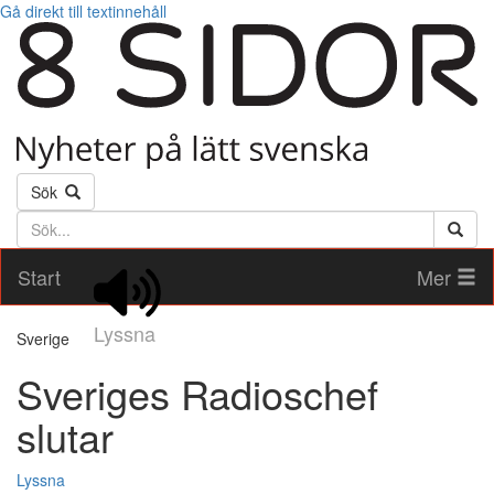
Gå direkt till textinnehåll
Sök
Söktext
Start
Mer
Lyssna
Sverige
Sveriges Radioschef
slutar
Lyssna