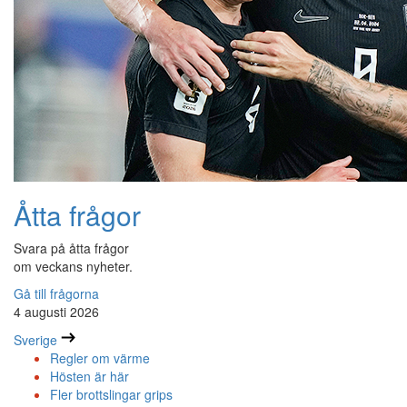
Åtta frågor
Svara på åtta frågor
om veckans nyheter.
Gå till frågorna
4 augusti 2026
Sverige
Regler om värme
Hösten är här
Fler brottslingar grips