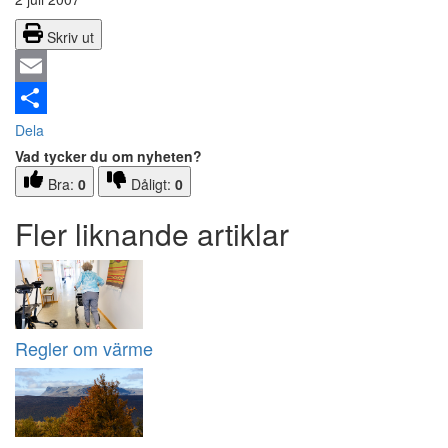
Skriv ut
Email
Dela
Vad tycker du om nyheten?
Bra:
0
Dåligt:
0
Fler liknande artiklar
Regler om värme