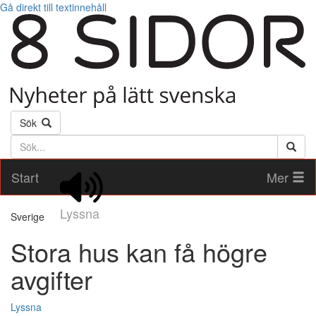
Gå direkt till textinnehåll
Sök
Söktext
Start
Mer
Lyssna
Sverige
Stora hus kan få högre
avgifter
Lyssna