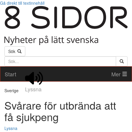
Gå direkt till textinnehåll
Sök
Söktext
Start
Mer
Lyssna
Sverige
Svårare för utbrända att
få sjukpeng
Lyssna