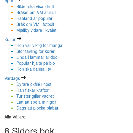
Sport
Bilder ska visa idrott
Bråket om VM är slut
Haaland är populär
Bråk om VM i fotboll
Mjällby vidare i kvalet
Kultur
Hon var viktig för många
Stor tävling för körer
Linda Hammar är död
Populär hjälte på bio
Hon ska dansa i tv
Vardags
Dyrare oxfilé i höst
Han fiskar kräftor
Turister gillar vädret
Lätt att spela minigolf
Dags att plocka blåbär
Alla Väljare
8 Sidors bok