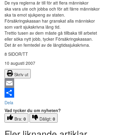
De nya reglerna är till för att flera människor
ska vara ute och jobba och för att färre människor
ska ta emot sjukpeng av staten.
Försäkringskassan har granskat alla människor
som varit sjukskrivna lång tid.
Trettio tusen av dem måste gå tillbaka till arbetet
eller söka nytt jobb, tycker Försäkringskassan.
Det är en femtedel av de långtidssjukskrivna.
8 SIDOR/TT
10 augusti 2007
Skriv ut
Email
Dela
Vad tycker du om nyheten?
Bra:
0
Dåligt:
0
Fler liknande artiklar