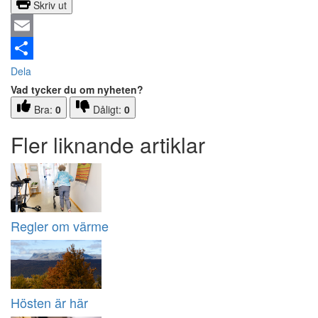
Skriv ut
Email
Dela
Vad tycker du om nyheten?
Bra:
0
Dåligt:
0
Fler liknande artiklar
Regler om värme
Hösten är här