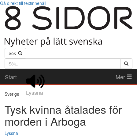
Gå direkt till textinnehåll
Sök
Söktext
Start
Mer
Lyssna
Sverige
Tysk kvinna åtalades för
morden i Arboga
Lyssna