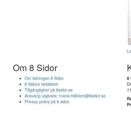
L
Om 8 Sidor
Om tidningen 8 Sidor
8 
8 Sidors redaktion
D
Tillgänglighet på 8sidor.se
1
Ansvarig utgivare:
marie.hillblom@8sidor.se
R
Privacy policy på 8 sidor
P