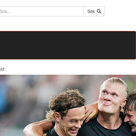
ktext
Sök
uiz