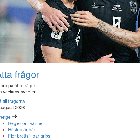
tta frågor
ara på åtta frågor
 veckans nyheter.
 till frågorna
augusti 2026
erige
Regler om värme
Hösten är här
Fler brottslingar grips