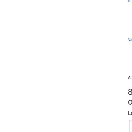
Ku
V
Al
8
L