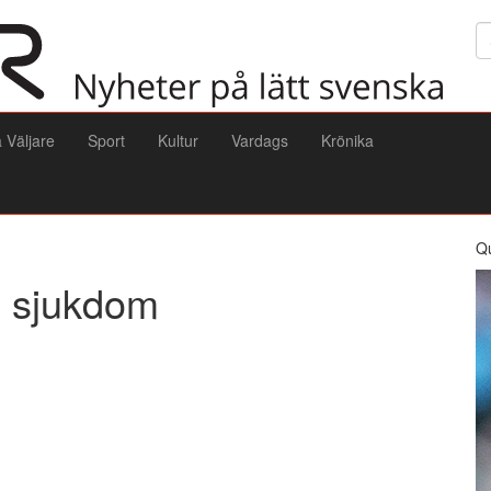
Sö
a Väljare
Sport
Kultur
Vardags
Krönika
Q
ig sjukdom