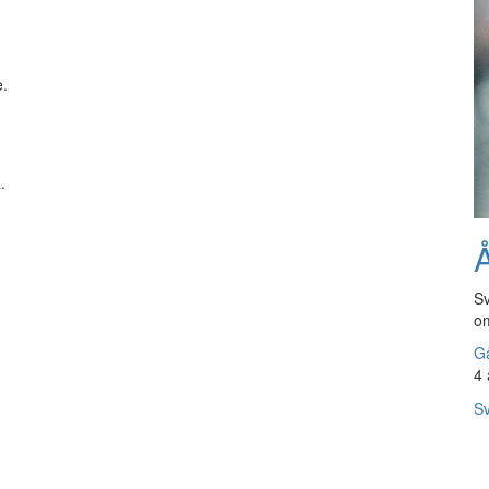
e.
.
Å
Sv
om
Gå
4 
Sv