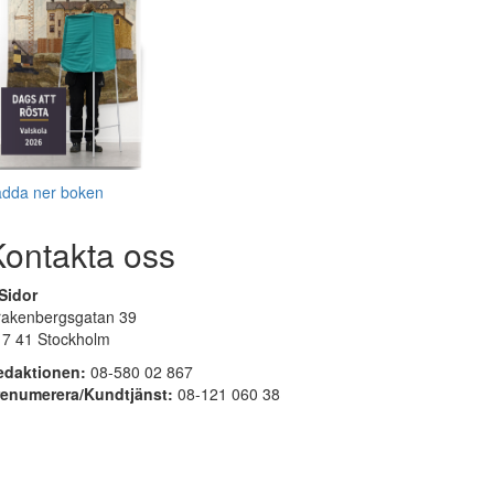
adda ner boken
Kontakta oss
Sidor
rakenbergsgatan 39
17 41 Stockholm
edaktionen:
08-580 02 867
renumerera/Kundtjänst:
08-121 060 38