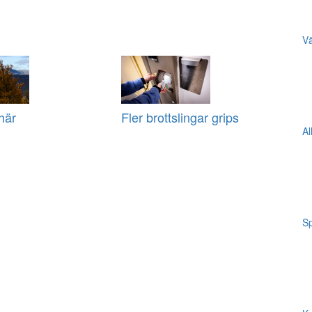
Vä
här
Fler brottslingar grips
Al
Sp