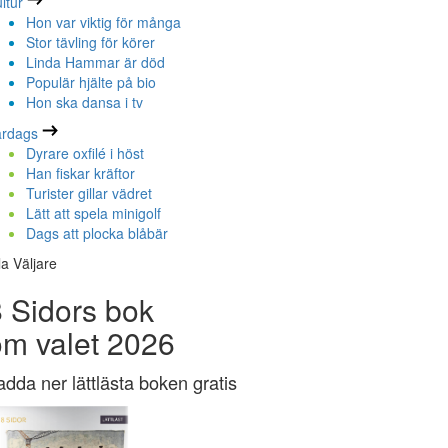
ltur
Hon var viktig för många
Stor tävling för körer
Linda Hammar är död
Populär hjälte på bio
Hon ska dansa i tv
ardags
Dyrare oxfilé i höst
Han fiskar kräftor
Turister gillar vädret
Lätt att spela minigolf
Dags att plocka blåbär
la Väljare
 Sidors bok
om valet 2026
adda ner lättlästa boken gratis