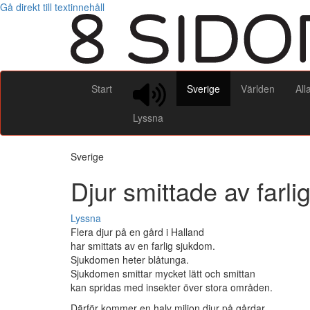
Gå direkt till textinnehåll
Start
Sverige
Världen
All
Lyssna
Sverige
Djur smittade av farl
Lyssna
Flera djur på en gård i Halland
har smittats av en farlig sjukdom.
Sjukdomen heter blåtunga.
Sjukdomen smittar mycket lätt och smittan
kan spridas med insekter över stora områden.
Därför kommer en halv miljon djur på gårdar