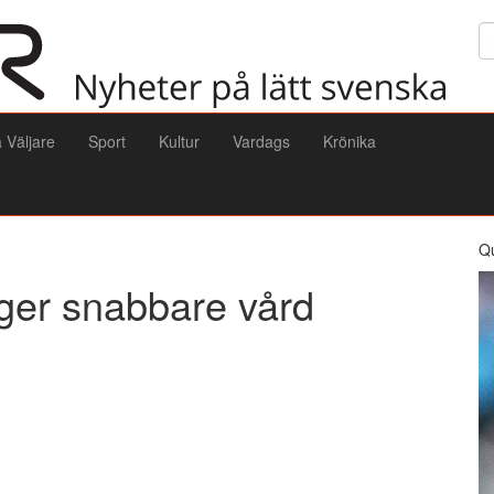
Sö
a Väljare
Sport
Kultur
Vardags
Krönika
Q
 ger snabbare vård