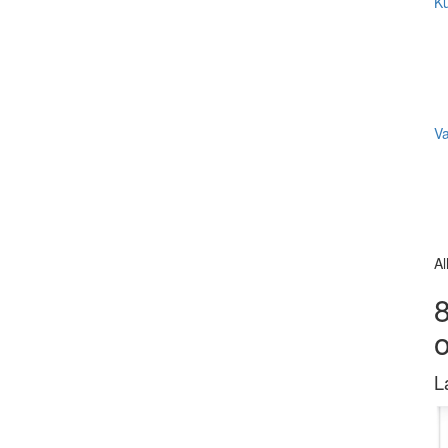
Ku
V
Al
8
L