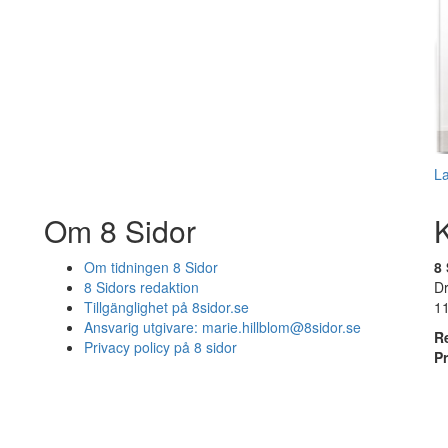
L
Om 8 Sidor
Om tidningen 8 Sidor
8 
8 Sidors redaktion
D
Tillgänglighet på 8sidor.se
1
Ansvarig utgivare:
marie.hillblom@8sidor.se
R
Privacy policy på 8 sidor
P