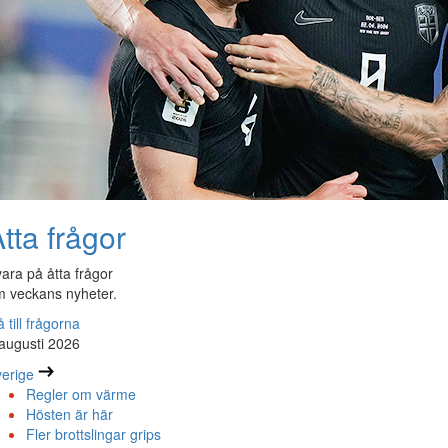
tta frågor
ara på åtta frågor
 veckans nyheter.
 till frågorna
augusti 2026
erige
Regler om värme
Hösten är här
Fler brottslingar grips