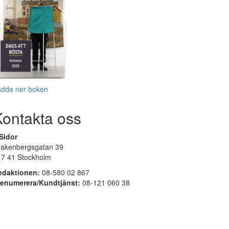
adda ner boken
Kontakta oss
Sidor
rakenbergsgatan 39
17 41 Stockholm
edaktionen:
08-580 02 867
renumerera/Kundtjänst:
08-121 060 38