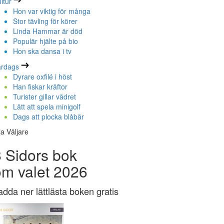
ltur
Hon var viktig för många
Stor tävling för körer
Linda Hammar är död
Populär hjälte på bio
Hon ska dansa i tv
ardags
Dyrare oxfilé i höst
Han fiskar kräftor
Turister gillar vädret
Lätt att spela minigolf
Dags att plocka blåbär
la Väljare
 Sidors bok
om valet 2026
adda ner lättlästa boken gratis