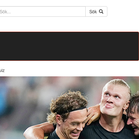
ktext
Sök
uiz