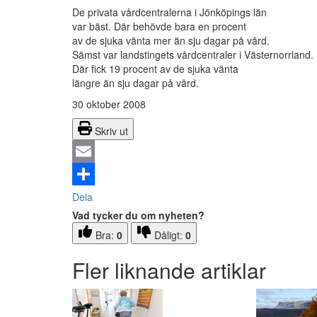
De privata vårdcentralerna i Jönköpings län
var bäst. Där behövde bara en procent
av de sjuka vänta mer än sju dagar på vård.
Sämst var landstingets vårdcentraler i Västernorrland.
Där fick 19 procent av de sjuka vänta
längre än sju dagar på vård.
30 oktober 2008
Skriv ut
Email
Dela
Vad tycker du om nyheten?
Bra:
0
Dåligt:
0
Fler liknande artiklar