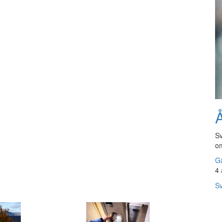
Å
Sv
om
Gå
4 
Sv