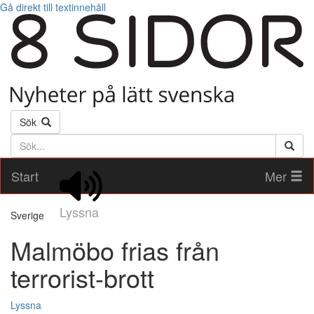
Gå direkt till textinnehåll
Sök
Söktext
Start
Mer
Lyssna
Sverige
Malmöbo frias från
terrorist-brott
Lyssna