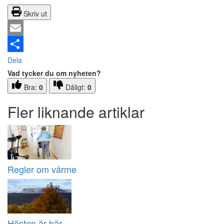
Skriv ut
Email
Dela
Vad tycker du om nyheten?
Bra:
0
Dåligt:
0
Fler liknande artiklar
Regler om värme
Hösten är här