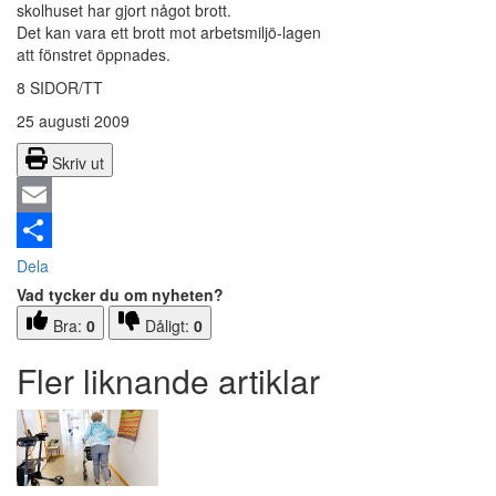
skolhuset har gjort något brott.
Det kan vara ett brott mot arbetsmiljö-lagen
att fönstret öppnades.
8 SIDOR/TT
25 augusti 2009
Skriv ut
Email
Dela
Vad tycker du om nyheten?
Bra:
0
Dåligt:
0
Fler liknande artiklar