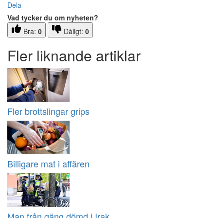
Dela
Vad tycker du om nyheten?
Bra:
0
Dåligt:
0
Fler liknande artiklar
Fler brottslingar grips
Billigare mat i affären
Man från gäng dömd i Irak