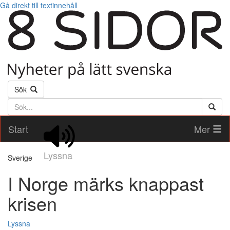
Gå direkt till textinnehåll
Sök
Söktext
Start
Mer
Lyssna
Sverige
I Norge märks knappast
krisen
Lyssna