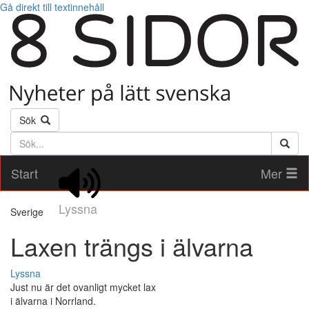
Gå direkt till textinnehåll
Sök
Söktext
Start
Mer
Lyssna
Sverige
Laxen trängs i älvarna
Lyssna
Just nu är det ovanligt mycket lax
i älvarna i Norrland.