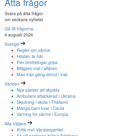
Åtta frågor
Svara på åtta frågor
om veckans nyheter.
Gå till frågorna
4 augusti 2026
Sverige
Regler om värme
Hösten är här
Fler brottslingar grips
Billigare mat i affären
Man från gäng dömd i Irak
Världen
Nya platser att skydda
Ambulans attackerad i Ukraina
Skjutning i skola i Thailand
Många barn kvar i Ceuta
Varning för värme i Europa
Alla Väljare
Kritik mot Vänsterpartiet
Så vill partierna hjälpa flyktingar