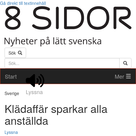
Gå direkt till textinnehåll
Sök
Söktext
Start
Mer
Lyssna
Sverige
Klädaffär sparkar alla
anställda
Lyssna