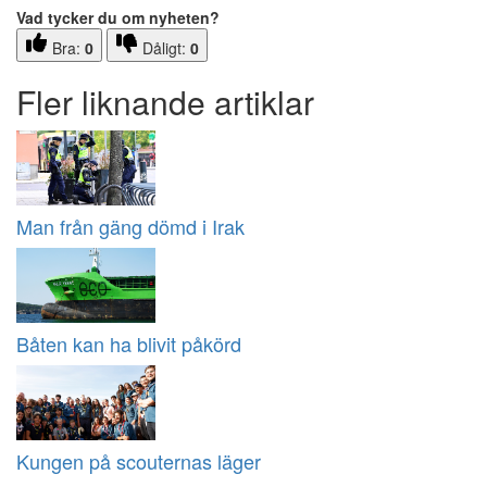
Vad tycker du om nyheten?
Bra:
0
Dåligt:
0
Fler liknande artiklar
Man från gäng dömd i Irak
Båten kan ha blivit påkörd
Kungen på scouternas läger